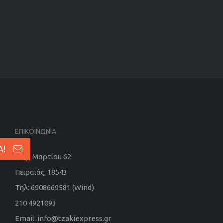
ΕΠΙΚΟΙΝΩΝΙΑ
Α!
25ης Μαρτίου 62
Πειραιάς, 18543
Τηλ: 6908669581 (Wind)
210 4921093
Email: info@tzakiexpress.gr