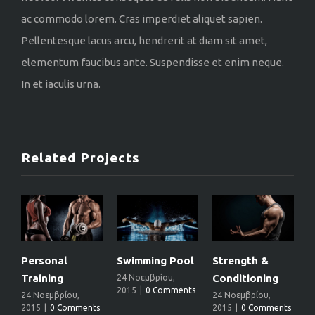
ac commodo lorem. Cras imperdiet aliquet sapien.
Pellentesque lacus arcu, hendrerit at diam sit amet,
elementum faucibus ante. Suspendisse et enim neque.
In et iaculis urna.
Related Projects
Personal
Swimming Pool
Strength &
P
Training
Conditioning
24 Νοεμβρίου,
2015
|
0 Comments
24 Νοεμβρίου,
24 Νοεμβρίου,
2
2015
|
0 Comments
2015
|
0 Comments
2