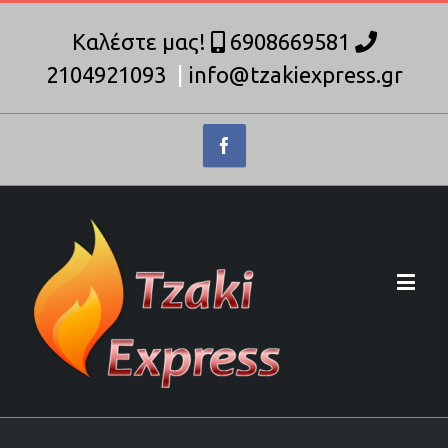
Καλέστε μας!
6908669581
2104921093
|
info@tzakiexpress.gr